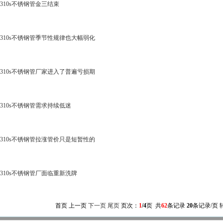
310s不锈钢管金三结束
310s不锈钢管季节性规律也大幅弱化
310s不锈钢管厂家进入了普遍亏损期
310s不锈钢管需求持续低迷
310s不锈钢管拉涨管价只是短暂性的
310s不锈钢管厂面临重新洗牌
首页 上一页
下一页
尾页
页次：
1
/4
页 共
62
条记录
20
条记录/页 