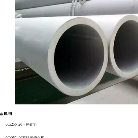
品 说 明
0Cr25Ni20不锈钢管