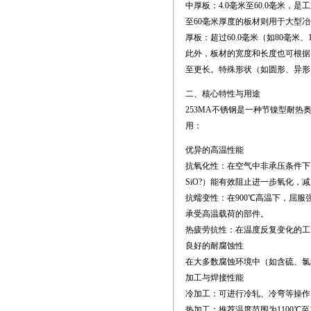
中厚板：4.0毫米至60.0毫米
至60毫米厚度的板材则用于大型
厚板：超过60.0毫米（如80毫
此外，板材的宽度和长度也可根据需求定
至更长。特殊形状（如圆形、异形
二、核心特性与用途
253MA不锈钢是一种节镍型耐
用：
优异的高温性能
抗氧化性：在空气中非承压条件下，抗
SiO?）能有效阻止进一步氧化，
抗蠕变性：在900℃高温下，屈服强
承受高温载荷的部件。
热疲劳抗性：在温度反复变化的工
良好的耐腐蚀性
在大多数腐蚀环境中（如含硫、氯
加工与焊接性能
冷加工：可进行冷轧、冷弯等操作
热加工：推荐温度范围为1100℃至