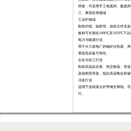
焊接：可采用手工电弧焊、氩弧焊
三、典型应用领域
工业炉领域
制造炉辊、辐射管、加热元件支架
板材可长期在1000℃至1050℃下
电力与能源行业
用于火力发电厂的锅炉过热器、再
著提高设备可靠性。
石化与化工行业
制造高温反应釜、热交换器、管道
及辐射段管架，抵抗高温氧化和渗
冶金行业
适用于连续退火炉带钢支撑辊、导
行。